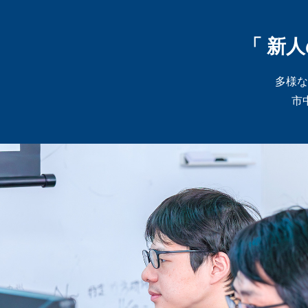
「 新
多様な
市