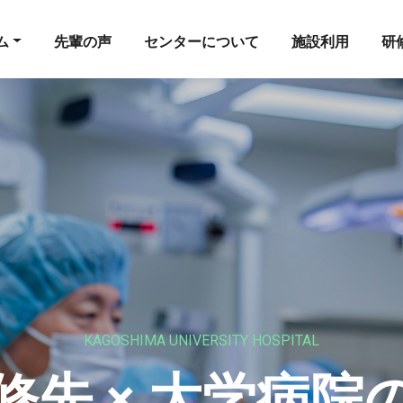
ム
先輩の声
センターについて
施設利用
研
KAGOSHIMA UNIVERSITY HOSPITAL
修先 × 大学病院