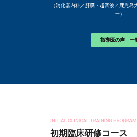
（消化器内科／肝臓・超音波／鹿児島大
ー）
指導医の声 一
INITIAL CLINICAL TRAINING PROGRAM
初期臨床研修コース