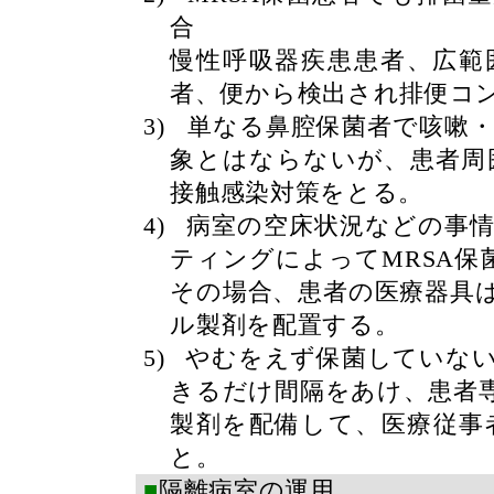
合
慢性呼吸器疾患患者、広範
者、便から検出され排便コ
3)
単なる鼻腔保菌者で咳嗽
象とはならないが、患者周
接触感染対策をとる。
4)
病室の空床状況などの事
ティングによって
MRSA
保
その場合、患者の医療器具
ル製剤を配置する。
5)
やむをえず保菌していな
きるだけ間隔をあけ、患者
製剤を配備して、医療従事
と。
■
隔離病室の運用