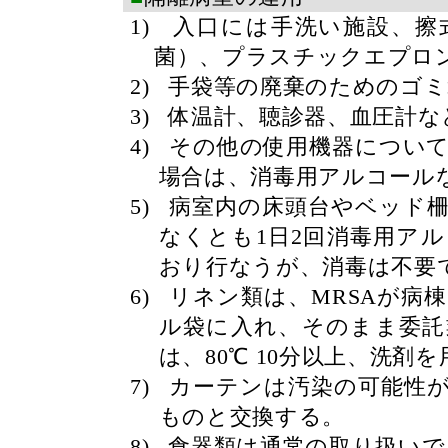
1)
入口には手洗い施設、擦
菌）、プラスチックエプロ
2)
手袋等の廃棄のためのゴミ
3)
体温計、聴診器、血圧計な
4)
その他の使用機器につい
場合は、消毒用アルコール
5)
病室内の床頭台やベッド
なくとも
1
日
2
回消毒用アル
おり行なうが、消毒は不要
6)
リネン類は、
MRSA
が病棟
ル袋に入れ、そのまま委託
は、
80
℃
10
分以上、洗剤を
7)
カーテンは汚染の可能性
ものと交換する。
8)
食器類は通常の取り扱いで