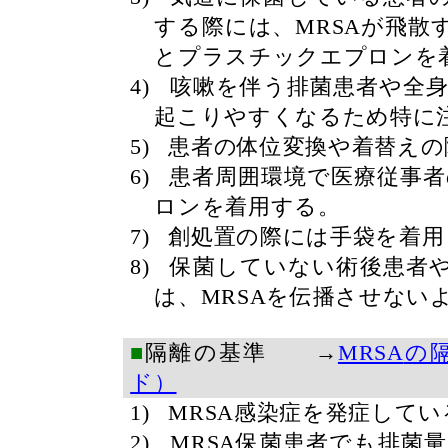
する際には、
MRSA
が飛散
とプラスチックエプロンを
4)
咳嗽を伴う排菌患者や全
起こりやすくなるため特に
5)
患者の体位変換や着替えの
6)
患者周囲環境で医療従事
ロンを着用する。
7)
創処置の際には手袋を着用
8)
保菌していない術後患者
は、
MRSA
を伝播させない
■
隔離の基準 →
MRSA
の
ド）
1)
MRSA
感染症を発症してい
2)
MRSA
保菌患者でも排菌量