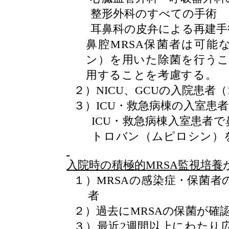
整形外科のすべての手術
耳鼻科の皮弁による再建手
鼻腔
MRSA
保菌者は可能
ン）を用いた除菌を行う
用することを考慮する。
２）
NICU
、
GCU
の入院患者（
３）
ICU
・救急病棟の入室患
ICU
・救急病棟入室患者で
トロバン（ムピロシン）
入院時の積極的
MRSA
監視培養
１）
MRSA
の感染症・保菌者
者
２）
過去に
MRSA
の保菌が確
３）
最近
2
週間以上にわたり