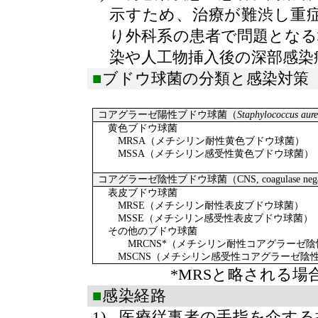
示すため、治療が難渋し重
り外科系の患者で問題となる
染や人工物挿入後の深部感染
■
ブドウ球菌の分類と感染対策
コアグラーゼ陽性ブドウ球菌（
Staphylococcus
aure
黄色ブドウ球菌
MRSA
（メチシリン耐性黄色ブドウ球菌）
MSSA
（メチシリン感受性黄色ブドウ球菌）
コアグラーゼ陰性ブドウ球菌（
CNS, coagulase nega
表皮ブドウ球菌
MRSE
（メチシリン耐性表皮ブドウ球菌）
MSSE
（メチシリン感受性表皮ブドウ球菌）
その他のブドウ球菌
MRCNS*
（メチシリン耐性コアグラーゼ
MSCNS
（メチシリン感受性コアグラーゼ陰
*MRS
と略される場
■
感染経路
1)
医療従事者の手指を介する