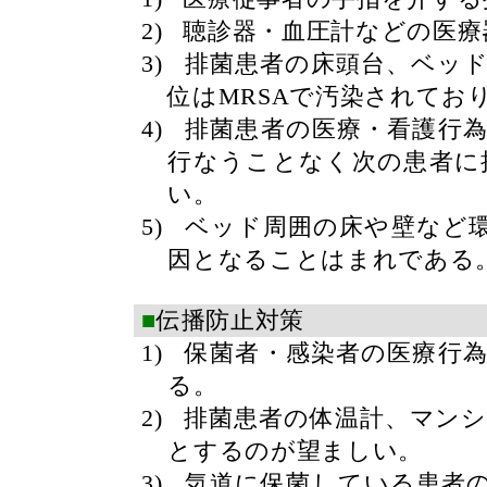
2)
聴診器・血圧計などの医療
3)
排菌患者の床頭台、ベッ
位は
MRSA
で汚染されてお
4)
排菌患者の医療・看護行
行なうことなく次の患者に
い。
5)
ベッド周囲の床や壁など
因となることはまれである
■
伝播防止対策
1)
保菌者・感染者の医療行
る。
2)
排菌患者の体温計、マン
とするのが望ましい。
3)
気道に保菌している患者