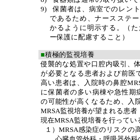
9)
保菌者は、病室でのレン
であるため、ナースステー
かるように明示する。（た
ー保護に配慮すること）
■
積極的監視培養
侵襲的な処置や口腔内吸引、
が必要となる患者および前医
高い患者は、入院時の鼻腔
MR
に保菌者の多い病棟や急性期
の可能性が高くなるため、入
MRSA
監視培養が望まれる患者
現在
MRSA
監視培養を行ってい
１）
MRSA
感染症のリスクの
心臓血管外科・呼吸器外科