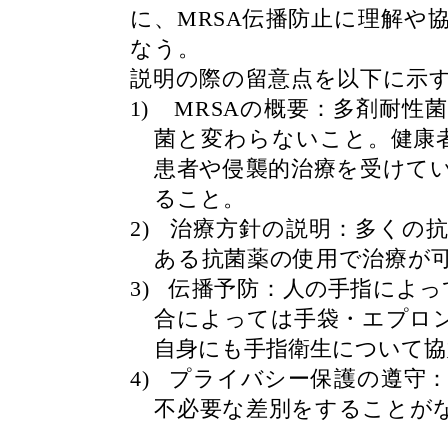
に、
MRSA
伝播防止に理解や
なう。
説明の際の留意点を以下に示
1)
MRSA
の概要：多剤耐性
菌と変わらないこと。
健康
患者や侵襲的治療を受けて
ること。
2)
治療方針の説明：多くの
ある抗菌薬の使用で治療が
3)
伝播予防：
人の手指によっ
合によっては手袋・エプロ
自身にも手指衛生について協
4)
プライバシー保護の遵守
不必要な差別をすることが