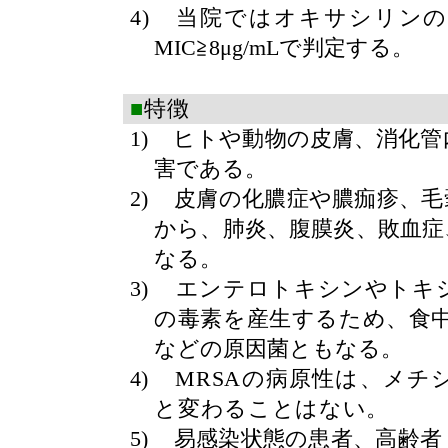
4)
当院ではオキサシリン
MIC
≧
8
μ
g/mL
で判定する。
■
特徴
1)
ヒトや動物の皮膚、消化管
害である。
2)
皮膚の化膿症や膿痂疹、毛
から、肺炎、腹膜炎、敗血症
なる。
3)
エンテロトキシンやトキ
の毒素を産生するため、食
などの原因菌ともなる。
4)
MRSA
の病原性は、メチ
と変わることはない。
5)
易感染状態の患者、高齢者