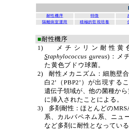
耐性機序
特徴
隔離病室運用
積極的監視培養
■
耐性機序
1)
メチシリン耐性黄
S
taphylococcus
a
ureus
)
：メ
た黄色ブドウ球菌。
2)
耐性メカニズム：細胞壁
白
2’
（
PBP2’
）が出現する
遺伝子領域が、他の菌種から
に挿入されたことによる。
3)
多剤耐性：ほとんどの
MRS
系、カルバペネム系、ニュ
など多剤に耐性となってい