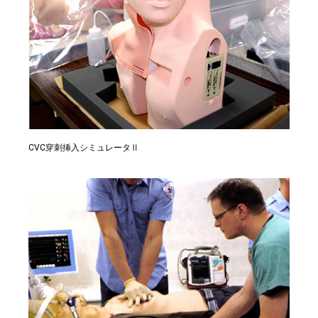
CVC穿刺挿入シミュレータⅡ