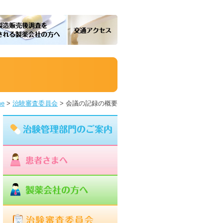
me
>
治験審査委員会
>
会議の記録の概要