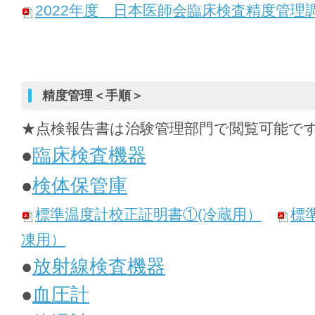
2022年度 日本医師会臨床検査精度管理
精度管理＜手順＞
★点検報告書は治験管理部門で閲覧可能で
●
臨床検査機器
●
検体保管庫
標準温度計校正証明書①(冷蔵用）
標
凍用）
●
放射線検査機器
●
血圧計