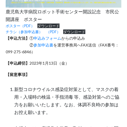
鹿児島大学病院ロボット手術センター開設記念 市民公
開講座 ポスター
ポスター（PDF）
ダウンロード
チラシ（参加申込書） （PDF）
ダウンロード
【申込方法】
①
申込みフォーム
からの申込み
②
参加申込書
を運営事務局へFAX送信（FAX番号：
099-275-6846）
【申込締切】
2023年1月13日（金）
【留意事項】
新型コロナウイルス感染症対策として、マスクの着
用・入場時の検温・手指消毒 等、感染対策へのご協
力をお願いいたします。なお、体調不良時の参加は
お控え願います。