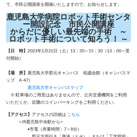
て、市民公開講座を開催いたしますので、お知らせします。
鹿児島大学病院ロボット手術センタ
ー開設記念 市民公開講座
からだに優しい最先端の手術 ～
ロボット手術について知ろう！ ～
【日 時】
2023年1月21日（土）13：30～15：30（13：00～受
付開始）
【場 所】
鹿児島大学郡元キャンパス 稲盛会館（キャンパスマ
ップ A-47）
鹿児島大学キャンパスマップ
※ 駐車場のご用意はありませんので、公共交通機関をご利用
いただくか、近隣のコインパーキングをご利用ください。
【アクセス】
アクセスの詳細は
こちら
<JR鹿児島中央駅から>
•市電（所要時間：7～8分）
郡元方面行き「唐湊（とそ）」または「工学部前」