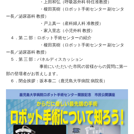
・上田和弘（呼吸器外科 特任准教授）
・榎田英樹（ロボット手術センター 副センタ
ー長／泌尿器科 教授）
・戸上真一（産科婦人科 准教授）
・家入里志（小児外科 教授）
４．第 二 部：ロボット手術センターの紹介
・榎田英樹（ロボット手術センター 副センタ
ー長／泌尿器科 教授）
５．第 三 部：パネルディスカッション
事前にいただいた市民の皆様からの質問に第一
部の登壇者がお答えします。
６．閉会挨拶：坂本泰二（鹿児島大学病院 病院長）