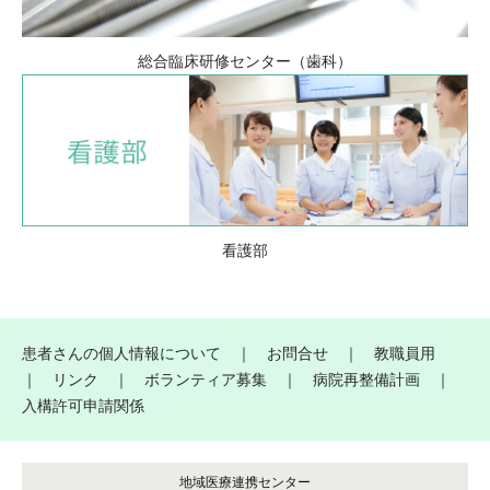
総合臨床研修センター（歯科）
看護部
患者さんの個人情報について
｜
お問合せ
｜
教職員用
｜
リンク
｜
ボランティア募集
｜
病院再整備計画
｜
入構許可申請関係
地域医療連携センター