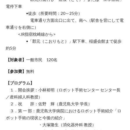
電停下車
•徒歩（所要時間：20～25分）
電車通り方面出口に出て、南へ（駅舎を背にして電
車通りを右側に）
<JR指宿枕崎線から>
•「郡元（こおりもと）」駅下車、稲盛会館まで徒歩
約5分
【対象者】
一般市民 120名
【参加費】
無料
【プログラム】
１．開会挨拶：小林裕明（ロボット手術センター センター長
／産科婦人科教授）
２．祝 辞：佐野 輝（鹿児島大学 学長）
３．第 一 部：鹿児島大学病院におけるロボット手術紹介「ロ
ボット手術の現状と今後の紹介」
・大塚隆生（消化器外科 教授）