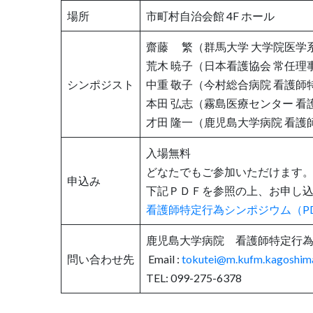
場所
市町村自治会館 4F ホール
齋藤 繁（群馬大学 大学院医学系
荒木 暁子（日本看護協会 常任理
シンポジスト
中重 敬子（今村総合病院 看護
本田 弘志（霧島医療センター 看
才田 隆一（鹿児島大学病院 看護
入場無料
どなたでもご参加いただけます
申込み
下記ＰＤＦを参照の上、お申し
看護師特定行為シンポジウム（P
鹿児島大学病院 看護師特定行
問い合わせ先
Email :
tokutei@m.kufm.kagoshima
TEL: 099-275-6378