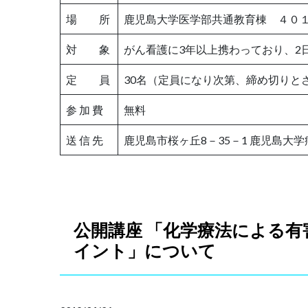
場 所
鹿児島大学医学部共通教育棟 ４０
対 象
がん看護に3年以上携わっており、2
定 員
30名（定員になり次第、締め切りと
参 加 費
無料
送 信 先
鹿児島市桜ヶ丘8－35－1 鹿児島大
公開講座 「化学療法による
イント」について