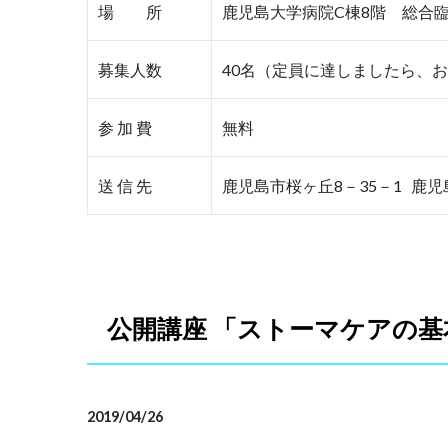
場 所
鹿児島大学病院C棟8階 総合
募集人数
40名（定員に達しましたら、
参 加 費
無料
送 信 先
鹿児島市桜ヶ丘8－35－1 鹿
公開講座 「ストーマケアの
2019/04/26