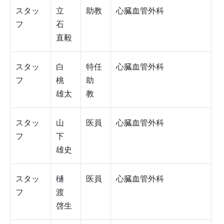
スタッ
立
助教
心臓血管外科
フ
石
直毅
スタッ
白
特任
心臓血管外科
フ
桃
助
雄太
教
スタッ
山
医員
心臓血管外科
フ
下
雄史
スタッ
樋
医員
心臓血管外科
フ
渡
啓生