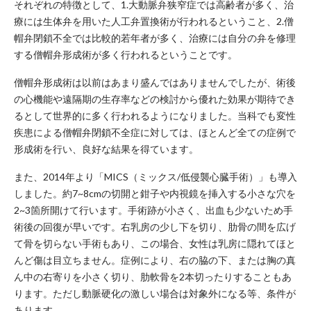
それぞれの特徴として、1.大動脈弁狭窄症では高齢者が多く、治
療には生体弁を用いた人工弁置換術が行われるということ、2.僧
帽弁閉鎖不全では比較的若年者が多く、治療には自分の弁を修理
する僧帽弁形成術が多く行われるということです。
僧帽弁形成術は以前はあまり盛んではありませんでしたが、術後
の心機能や遠隔期の生存率などの検討から優れた効果が期待でき
るとして世界的に多く行われるようになりました。当科でも変性
疾患による僧帽弁閉鎖不全症に対しては、ほとんど全ての症例で
形成術を行い、良好な結果を得ています。
また、2014年より「MICS（ミックス/低侵襲心臓手術）」も導入
しました。約7~8cmの切開と鉗子や内視鏡を挿入する小さな穴を
2~3箇所開けて行います。手術跡が小さく、出血も少ないため手
術後の回復が早いです。右乳房の少し下を切り、肋骨の間を広げ
て骨を切らない手術もあり、この場合、女性は乳房に隠れてほと
んど傷は目立ちません。症例により、右の脇の下、または胸の真
ん中の右寄りを小さく切り、肋軟骨を2本切ったりすることもあ
ります。ただし動脈硬化の激しい場合は対象外になる等、条件が
あります。