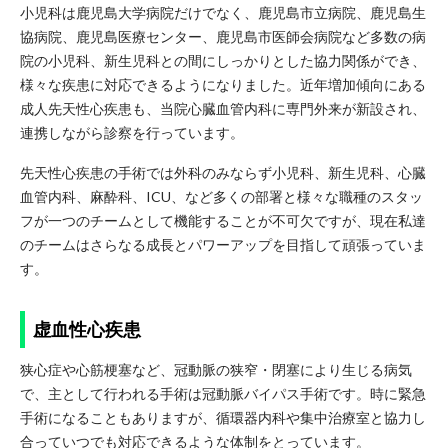
小児科は鹿児島大学病院だけでなく、鹿児島市立病院、鹿児島生
協病院、鹿児島医療センター、鹿児島市医師会病院など多数の病
院の小児科、新生児科との間にしっかりとした協力関係ができ、
様々な疾患に対応できるようになりました。近年増加傾向にある
成人先天性心疾患も、当院心臓血管内科に専門外来が新設され、
連携しながら診察を行っています。
先天性心疾患の手術では外科のみならず小児科、新生児科、心臓
血管内科、麻酔科、ICU、など多くの部署と様々な職種のスタッ
フが一つのチームとして機能することが不可欠ですが、現在私達
のチームはさらなる成長とパワーアップを目指して頑張っていま
す。
虚血性心疾患
狭心症や心筋梗塞など、冠動脈の狭窄・閉塞により生じる病気
で、主として行われる手術は冠動脈バイパス手術です。時に緊急
手術になることもありますが、循環器内科や集中治療室と協力し
合っていつでも対応できるような体制をとっています。