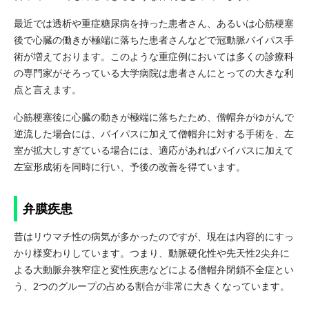
最近では透析や重症糖尿病を持った患者さん、あるいは心筋梗塞
後で心臓の働きが極端に落ちた患者さんなどで冠動脈バイパス手
術が増えております。このような重症例においては多くの診療科
の専門家がそろっている大学病院は患者さんにとっての大きな利
点と言えます。
心筋梗塞後に心臓の動きが極端に落ちたため、僧帽弁がゆがんで
逆流した場合には、バイパスに加えて僧帽弁に対する手術を、左
室が拡大しすぎている場合には、適応があればバイパスに加えて
左室形成術を同時に行い、予後の改善を得ています。
弁膜疾患
昔はリウマチ性の病気が多かったのですが、現在は内容的にすっ
かり様変わりしています。つまり、動脈硬化性や先天性2尖弁に
よる大動脈弁狭窄症と変性疾患などによる僧帽弁閉鎖不全症とい
う、2つのグループの占める割合が非常に大きくなっています。