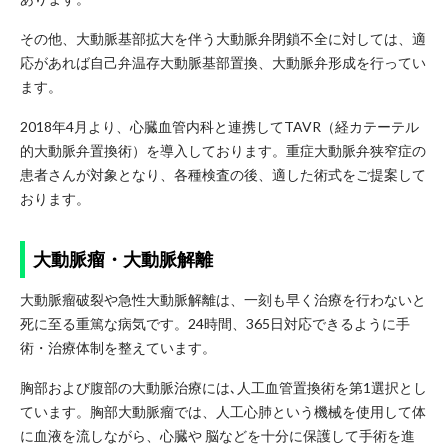
その他、大動脈基部拡大を伴う大動脈弁閉鎖不全に対しては、適
応があれば自己弁温存大動脈基部置換、大動脈弁形成を行ってい
ます。
2018年4月より、心臓血管内科と連携してTAVR（経カテーテル
的大動脈弁置換術）を導入しております。重症大動脈弁狭窄症の
患者さんが対象となり、各種検査の後、適した術式をご提案して
おります。
大動脈瘤・大動脈解離
大動脈瘤破裂や急性大動脈解離は、一刻も早く治療を行わないと
死に至る重篤な病気です。24時間、365日対応できるように手
術・治療体制を整えています。
胸部および腹部の大動脈治療には､人工血管置換術を第1選択とし
ています。胸部大動脈瘤では、人工心肺という機械を使用して体
に血液を流しながら、心臓や 脳などを十分に保護して手術を進