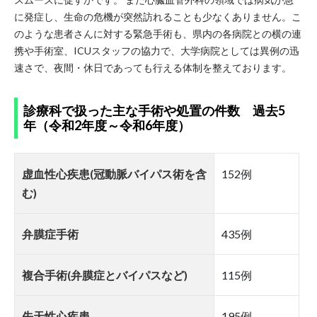
に発症し、生命の危機が突然訪れることも少なくありません。こ
のような患者さんに対する緊急手術も、県内の各病院との横の連
携や手術室、ICUスタッフの協力で、大学病院としては異例の迅
速さで、夜間・休日であっても行える体制を整えております。
診療科で扱った主な手術や処置の件数 過去5
年（令和2年度～令和6年度）
虚血性心疾患(冠動脈バイパス術を含
152例
む)
弁膜症手術
435例
複合手術(弁膜症とバイパスなど)
115例
先天性心疾患
195例