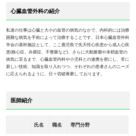
心臓血管外科の紹介
私達の仕事は心臓と大小の血管の病気のなかで、内科的には治療
困難な病気を手術によって治療することです。日本心臓血管外科
学会の基幹施設として、ここ鹿児島で先天性心疾患から成人心疾
患(狭心症、弁膜症、不整脈など)、さらに大動脈瘤や末梢血管の
病気に至るまで、心臓血管内科や小児科との連携を密にし、常に
新しい技術、知識を取り入れつつ、それぞれの患者さんのニーズ
に応えられるように、日々切磋琢磨し ております。
医師紹介
氏名
職名
専門分野