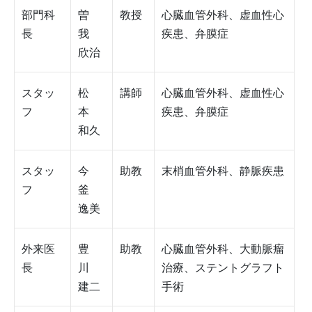
部門科
曽
教授
心臓血管外科、虚血性心
長
我
疾患、弁膜症
欣治
スタッ
松
講師
心臓血管外科、虚血性心
フ
本
疾患、弁膜症
和久
スタッ
今
助教
末梢血管外科、静脈疾患
フ
釜
逸美
外来医
豊
助教
心臓血管外科、大動脈瘤
長
川
治療、ステントグラフト
建二
手術