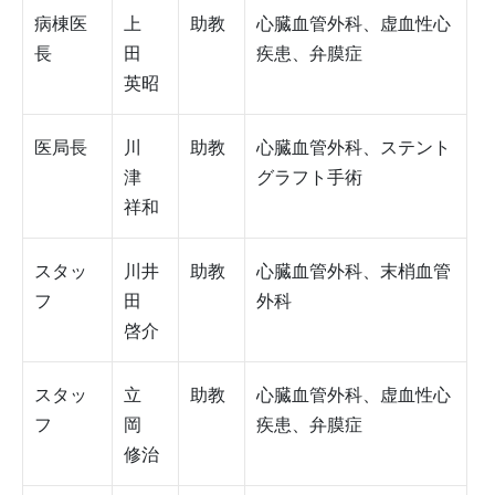
病棟医
上
助教
心臓血管外科、虚血性心
長
田
疾患、弁膜症
英昭
医局長
川
助教
心臓血管外科、ステント
津
グラフト手術
祥和
スタッ
川井
助教
心臓血管外科、末梢血管
フ
田
外科
啓介
スタッ
立
助教
心臓血管外科、虚血性心
フ
岡
疾患、弁膜症
修治