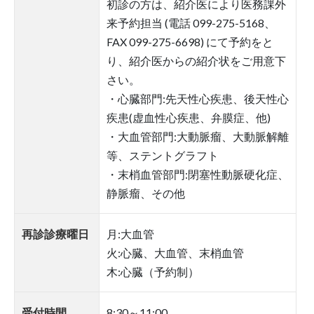
初診の方は、紹介医により医務課外
来予約担当 (電話 099-275-5168、
FAX 099-275-6698) にて予約をと
り、紹介医からの紹介状をご用意下
さい。
・心臓部門:先天性心疾患、後天性心
疾患(虚血性心疾患、弁膜症、他)
・大血管部門:大動脈瘤、大動脈解離
等、ステントグラフト
・末梢血管部門:閉塞性動脈硬化症、
静脈瘤、その他
再診診療曜日
月:大血管
火:心臓、大血管、末梢血管
木:心臓（予約制）
受付時間
8:30～11:00