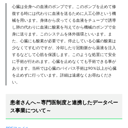
心臓は全身への血液のポンプです。このポンプを止めて修
復する時には代わりに血液を送るために人工心肺という機
械を用います。身体から戻ってくる血液をチューブで誘導
し肺の代わりに血液に酸素を与えてから機械のポンプで全
身に送ります。このシステムを体外循環といいます。ま
た、心臓にも酸素が必要です。停止している心臓の酸素は
少なくてすむのですが、冷却したり冠動脈から薬液を注入
するなどして心筋を保護します。このような処置にて安全
に手術が行われます。心臓を止めなくても手術できる事が
あります。当科では心臓のバイパス手術は90％以上が心臓
を止めずに行っています。詳細は遠慮なくお尋ねくださ
い。
患者さんへ～専門医制度と連携したデータベー
ス事業について～