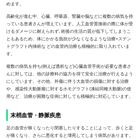
めます。
高齢化が進む中、心臓、呼吸器、腎臓や脳などに複数の病気を持
っている患者さんが増えています。人工血管置換術の際に体が受
けるダメージに耐えられず､術後の生活の質が低下してしまうこ
ともあるため、体にかかる負担が少なくなるような治療=ステン
トグラフト内挿術な どの血管内治療も積極的に取り入れていま
す。
複数の病気を持ち(例えば透析など)心臓血管手術が必要な患者さ
んに対しては、他の診療科の協力を得て安全に治療が行えるよう
にしています。その他、外傷に伴う大血管の損傷に対する治療
や、感染性大動脈瘤に対するホモグラフト(凍結同種大動脈)の使
用など、治療が困難な症例に対しても積極的に対応しています。
末梢血管・静脈疾患
足の血管が狭くなったり閉塞したりすることによって、歩くと足
が痛くなり、さらに悪化すると壊死してしまう病気があります。