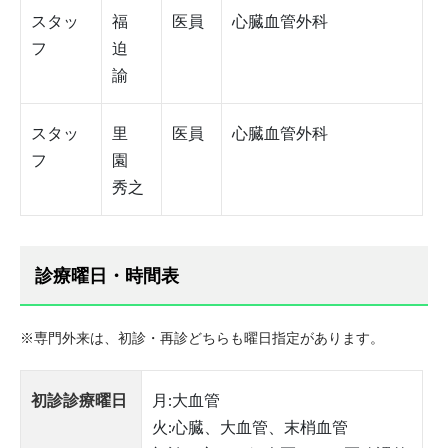
スタッ
福
医員
心臓血管外科
フ
迫
諭
スタッ
里
医員
心臓血管外科
フ
園
秀之
診療曜日・時間表
※専門外来は、初診・再診どちらも曜日指定があります。
初診診療曜日
月:大血管
火:心臓、大血管、末梢血管