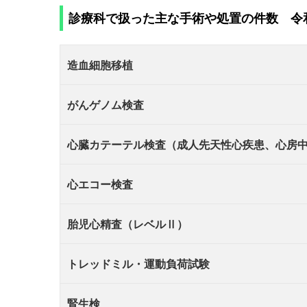
診療科で扱った主な手術や処置の件数 令
造血細胞移植
がんゲノム検査
心臓カテーテル検査（成人先天性心疾患、心房
心エコー検査
胎児心精査（レベルⅡ）
トレッドミル・運動負荷試験
腎生検