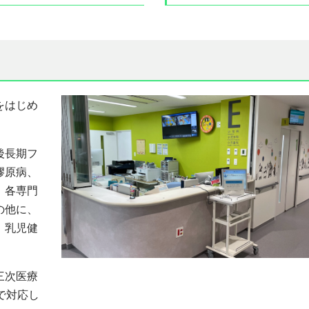
をはじめ
後長期フ
膠原病、
、各専門
の他に、
、乳児健
三次医療
で対応し