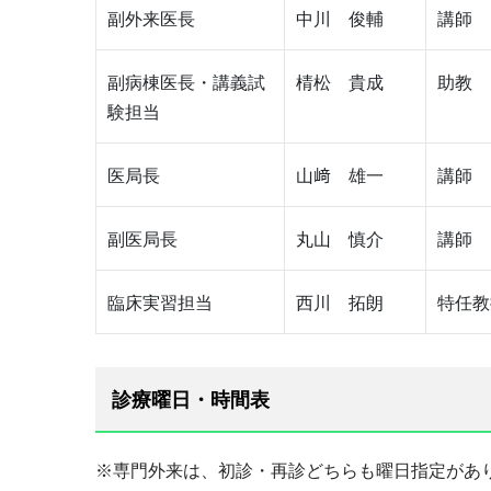
副外来医長
中川 俊輔
講師
副病棟医長・講義試
棈松 貴成
助教
験担当
医局長
山﨑 雄一
講師
副医局長
丸山 慎介
講師
臨床実習担当
西川 拓朗
特任教
診療曜日・時間表
※専門外来は、初診・再診どちらも曜日指定があ