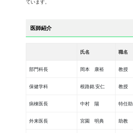
ています。
医師紹介
氏名
職名
部門科長
岡本 康裕
教授
保健学科
根路銘 安仁
教授
病棟医長
中村 陽
特任助
外来医長
宮園 明典
助教