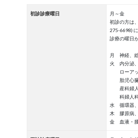
初診診療曜日
月～金
初診の方は、紹
275-66
診療の曜日
月 神経、
火 内分泌
ローアッ
胎児心臓超
産科婦人科
科婦人科の
水 循環器
木 膠原病
金 血液・