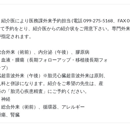
介医により医務課外来予約担当 (電話 099-275-5168、FAX 09
98) にて予約をとり、紹介医からの紹介状をご用意下さい。専門外
が指定されます。
総合外来（術前）、内分泌（午後）、膠原病
、血液・腫瘍（長期フォローアップ・移植後長期フォ
プ）
音波外来（午後）※胎児心臓超音波外来は原則、
と併診になります。紹介をご希望の先生は、産
「胎児心疾患精査」にご予約ください。
、神経
、総合外来（術前）、循環器、アレルギー
腫瘍、腎臓