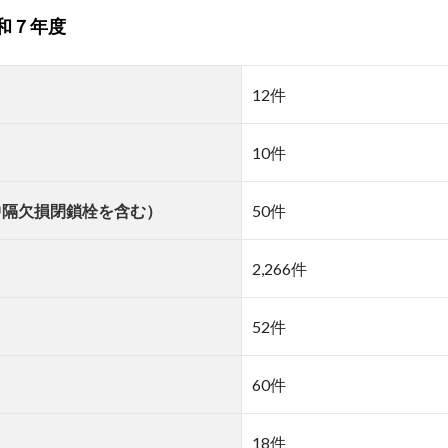
和７年度
12件
10件
中隔欠損閉鎖栓を含む）
50件
2,266件
52件
60件
18件