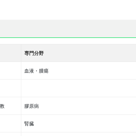
専門分野
血液・腫瘍
教
膠原病
腎臓